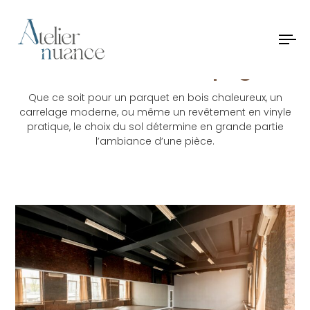
Pose de revêtement de sol
à
To
nav
Châlons en Champagne
Que ce soit pour un parquet en bois chaleureux, un
carrelage moderne, ou même un revêtement en vinyle
pratique, le choix du sol détermine en grande partie
l’ambiance d’une pièce.