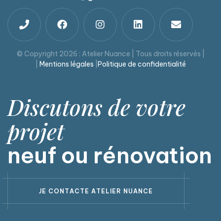
© Copyright 2026 : Atelier Nuance | Tous droits réservés |
|
Mentions légales
|
Politique de confidentialité
Discutons de votre
projet
neuf ou rénovation
J
E
C
O
N
T
A
C
T
E
A
T
E
L
I
E
R
N
U
A
N
C
E