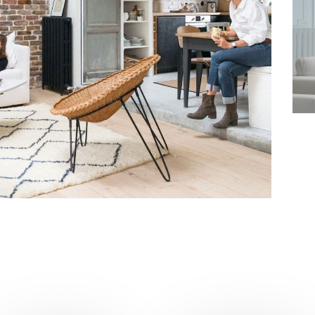
7
4
8
5
9
6