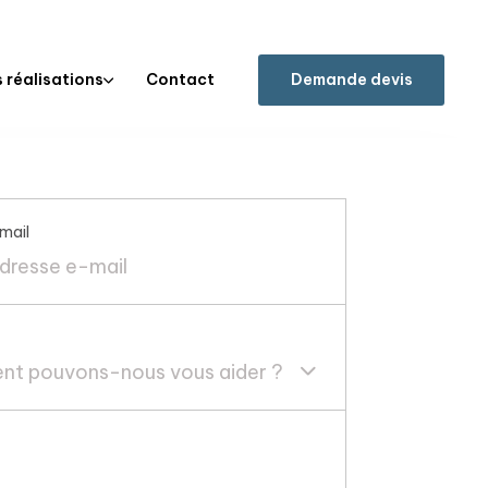
 réalisations
Contact
D
e
m
a
n
d
e
d
e
v
i
s
mail
t pouvons-nous vous aider ?