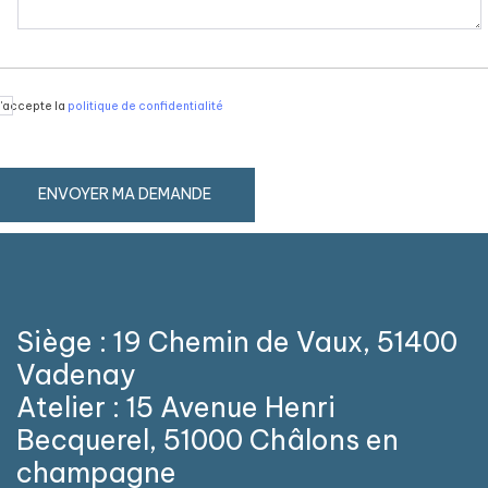
J'accepte la
politique de confidentialité
Siège : 19 Chemin de Vaux, 51400
Vadenay
Atelier : 15 Avenue Henri
Becquerel, 51000 Châlons en
champagne