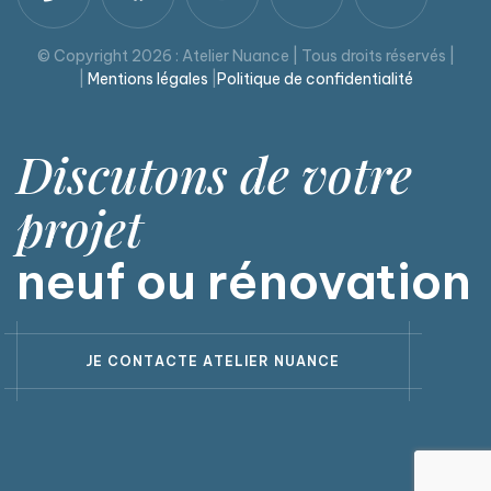
© Copyright 2026 : Atelier Nuance | Tous droits réservés |
|
Mentions légales
|
Politique de confidentialité
Discutons de votre
projet
neuf ou rénovation
J
E
C
O
N
T
A
C
T
E
A
T
E
L
I
E
R
N
U
A
N
C
E